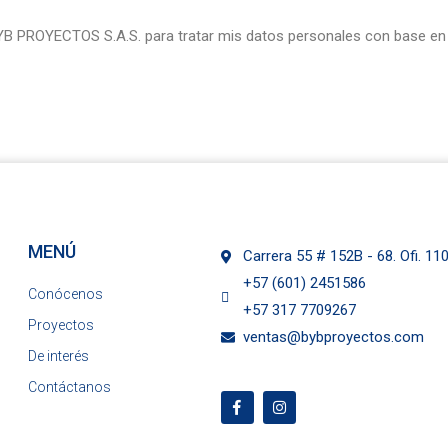
BYB PROYECTOS S.A.S. para tratar mis datos personales con base en 
MENÚ
Carrera 55 # 152B - 68. Ofi. 1
+57 (601) 2451586
Conócenos
+57 317 7709267
Proyectos
ventas@bybproyectos.com
De interés
Contáctanos